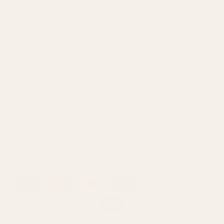
Tienda
Compañía
Ayuda
Legal
© Manzo Leathers Inc. Todos Los Derechos Reservados 2025
Métodos
de
pago