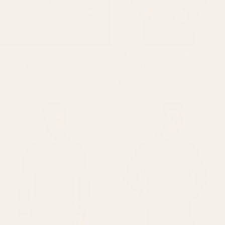
Ronan – Chaqueta De Shearlero
Chaqueta De Motocicleta De
Con Capucha Gris Oscuro Para
Cuero Negro Para Hombre
Hombre Para El Invierno
€288,95
Maverick Con Capucha
€254,95
Desmontable Interior