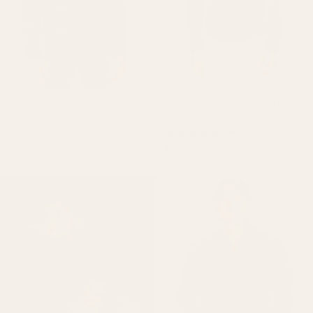
Everest – Men’s Black Quilted
Kairo – Chaqueta De Piel De
Nappa Leather Puffer Jacket With
Cordero Negra Para Hombre
Hood
€276,95
Con Capucha Desmontable
1 reseña
€254,95