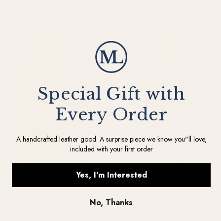
Detachable Hood
€324,95
€250,95
Special Gift with
Every Order
A handcrafted leather good. A surprise piece we know you"ll love,
included with your first order
Yes, I'm Interested
Kenton – Men’s Cognac Brown
Axel 2.0 – Men’s Black Nappa
Nappa Leather Biker Jacket With
Leather Biker Jacket With
No, Thanks
Removable Cotton Hood
Detachable Cotton Hood
€245,95
€254,95