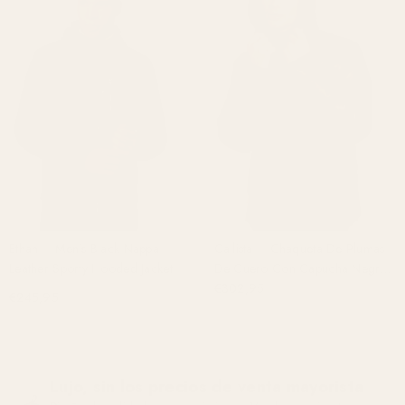
Ethan – Men’s Black Nappa
Callista – Chaqueta De Plumas
Leather Sporty Hooded Jacket
De Cuero Con Capucha Negra
Para Hombre Y Piel Negra
€302,95
€245,95
Lujo, sin los precios de venta mayorista