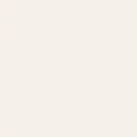
Diseño de calidad a un precio justo - Vendemos directamente a
ti para mantener los precios accesibles. Sin intermediarios, sin
recargos por salón de exposiciones.
Cuero de origen ético
Nuestra piel se obtiene de forma ética, nunca de animales
criados solo para obtener su piel.
Hecho a mano por artesanos
Built by hand, not machines, for jackets that last and tell your
story.
Ajuste personalizado disponible
Si nuestra gama de tallas XS–4XL no se adapta a tus
necesidades, haremos tu talla a medida.
Envío y devoluciones gratuitos
Lo mantenemos simple: envío gratuito en todos los pedidos,
devoluciones gratuitas si lo necesitas.
Soporte Real, Gente Real
Habla con personas reales que se preocupan - estamos aquí,
incluso si solo es un hola.