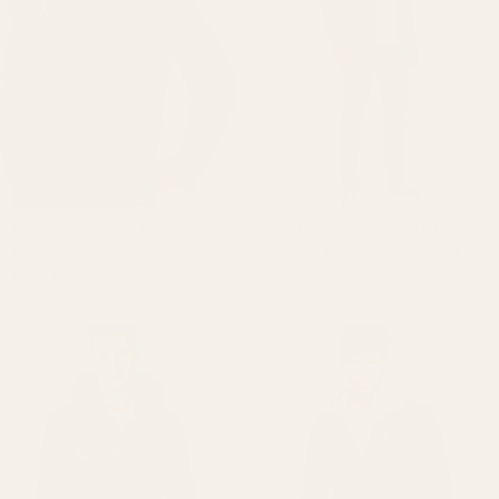
Atlas – Chaqueta De Cuero
AeroHood - Men’s Black Nappa
Marrón Oscura Con Capucha Y
Leather Hooded Bomber Jacket
Forro De Piel Pelada Para
€434,95
€245,95
Hombre