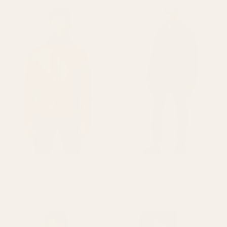
Kaelen – Men’s Cognac Brown
Dominic – Men’s Olive Green
Nappa Leather Biker Jacket With
Hooded Nappa Leather Coat
Detachable Hood
With Belt
€250,95
€324,95