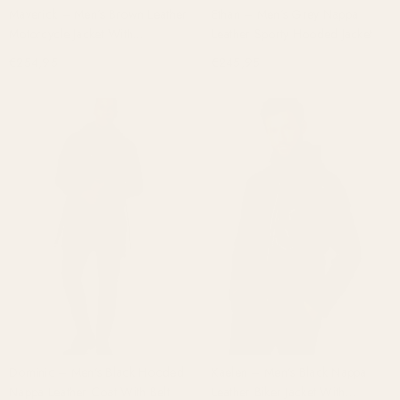
Maverick – Men’s Brown Leather
Ethan – Men’s Grey Nappa
Motorcycle Jacket With
Leather Sporty Hooded Jacket
Detachable Inner Hoodie
€254,95
€245,95
Dominic – Men’s Black Hooded
Kaelen – Men’s Black Nappa
Nappa Leather Coat With Belt
Leather Biker Jacket With