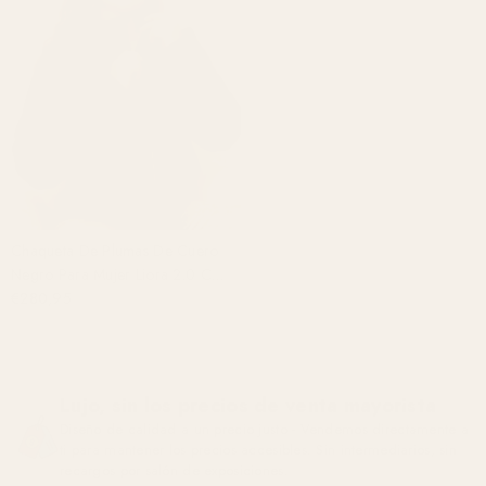
Chaqueta De Plumas De Cuero
Negro Para Mujer Liora 2.0 Con
Acabado Mate
€280,95
Lujo, sin los precios de venta mayorista
Diseño de calidad a un precio justo - Vendemos directamente a
ti para mantener los precios accesibles. Sin intermediarios, sin
recargos por salón de exposiciones.