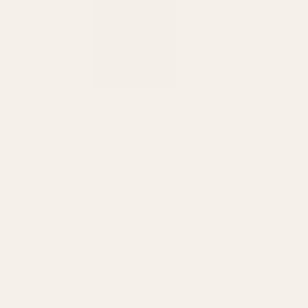
Precios Justos y
7-10x Márgenes
Bajo cos
Precio
Honestos
de ganancia
baja cal
Exceso 
Producción en
Hecho a pedido,
inventar
Impacto
masa, alto
Ambiental
bajo en residuos
exceso 
desperdicio
stock
Productos relacionados