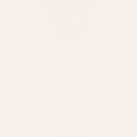
Chaqueta De Motocicleta De
Cuero Negro Para Hombre
Maverick Con Capucha
€254,95
Desmontable Interior
Reseñas de Clientes
Reseñas de productos (0)
Reseñas de la tienda (2)
Sort Reviews By
Sé el primero en escribir una reseña