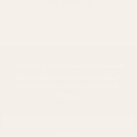
Escribir una reseña
No se encontraron elementos
¿Cómo se recopilan las reseñas?
Ingresa tu correo electrónico para
ofertas de descuento exclusivas
,
además de las últimas noticias de
Manzo.
Tu dirección de correo electrónico
Suscríbete