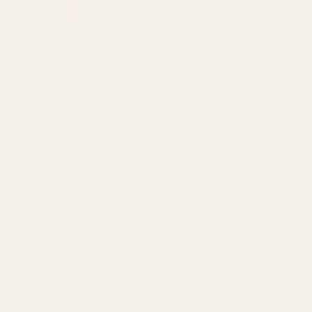
Size:
XXS
Size Guide
AÑADIR A LA CESTA
PERSONALIZE THE JACKET
Descripción
Talla y Ajuste
Envíos y Devoluciones