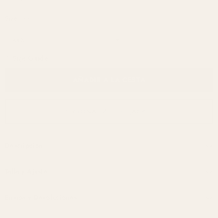
Size:
XXS
Size Guide
AÑADIR A LA CESTA
PERSONALIZE THE JACKET
Descripción
Talla y Ajuste
Envíos y Devoluciones