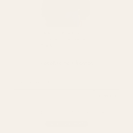
Noelle – Chaqueta De
Bombardero Oversize De
Cuero Negro Para Mujer
€268,95
Reseñas de Clientes
Reseñas de productos (0)
Reseñas de la tienda (2)
Sort Reviews By
Sé el primero en escribir una reseña
Escribir una reseña