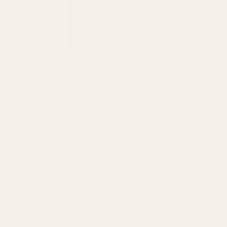
Exceso 
Producción en
Hecho a pedido,
inventar
Impacto
masa, alto
Ambiental
bajo en residuos
exceso 
desperdicio
stock
Productos relacionados