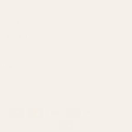
Tienda
Compañía
Ayuda
Legal
© Manzo Leathers Inc. Todos Los Derechos Reservados 2025
Métodos
de
pago