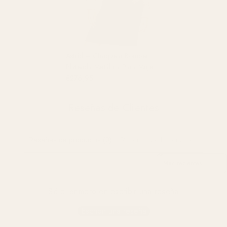
Astrid – Chaqueta Bomber
Plateada Metálica Para Mujer
Con Cuello De Piel De Oveja
€276,95
Reseñas de Clientes
Reseñas de productos (0)
Reseñas de la tienda (2)
Sort Reviews By
Sé el primero en escribir una reseña
Escribir una reseña