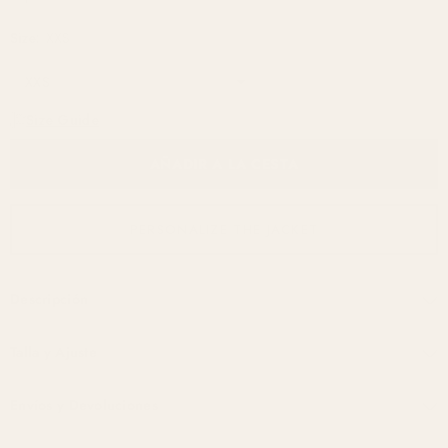
Size:
XXS
Size Guide
AÑADIR A LA CESTA
PERSONALIZE THE JACKET
Descripción
Talla y Ajuste
Envíos y Devoluciones