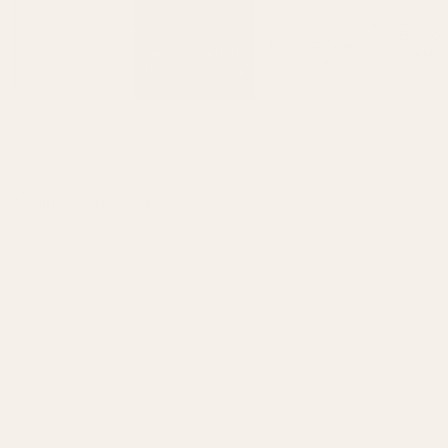
Exceso 
Producción en
Hecho a pedido,
inventar
Impacto
masa, alto
Ambiental
bajo en residuos
exceso 
desperdicio
stock
Productos relacionados