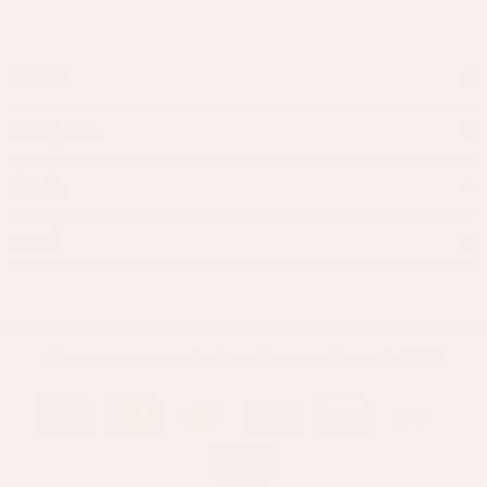
Tienda
Compañía
Ayuda
Legal
© Manzo Leathers Inc. Todos Los Derechos Reservados 2025
Métodos
de
pago